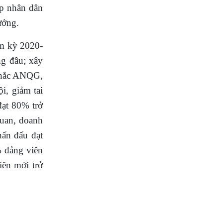
ớp nhân dân
ưởng.
ệm kỳ 2020-
ng đầu; xây
 chắc ANQG,
ội, giảm tai
đạt 80% trở
quan, doanh
ấn đấu đạt
%
đảng viên
iên mới trở