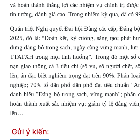
và hoàn thành thắng lợi các nhiệm vụ chính trị đư
tin tưởng, đánh giá cao. Trong nhiệm kỳ qua, đã có 
Quán triệt Nghị quyết Đại hội Đảng các cấp, Đảng b
2025, đó là: “
Đoàn kết, kỷ cương, sáng tạo; phát hu
dựng đảng bộ trong sạch, ngày càng vững mạnh, lực
TTATXH trong mọi tình huống
”.
Trong đó một số c
nạn giao thông cả 3 tiêu chí (số vụ, số người chết, s
lên, án đặc biệt nghiêm trọng đạt trên 90%. Phân lo
nghiệp; 70% tổ dân phố dân phố đạt tiêu chuẩn “
danh hiệu "Đảng bộ trong sạch, vững mạnh"; phấn
hoàn thành xuất sắc nhiệm vụ; giảm tỷ lệ đảng viên
lên…
Gửi ý kiến: