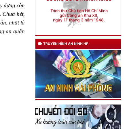
ây dựng còn
. Chưa hết,
ân, nhất là
ông an quận
TRUYỀN HÌNH AN NINH HP