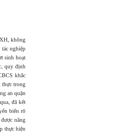
ATXH, không
 tác nghiệp
t sinh hoạt
c, quy định
, CBCS khắc
t thực trong
ng an quận
qua, đã kết
yển biến rõ
ụ được nâng
p thực hiện