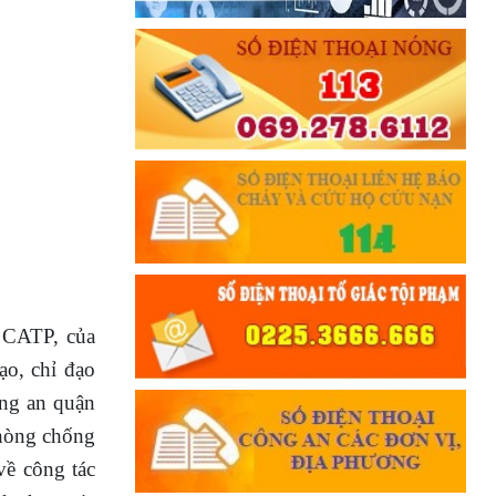
c CATP, của
o, chỉ đạo
ông an quận
hòng chống
về công tác