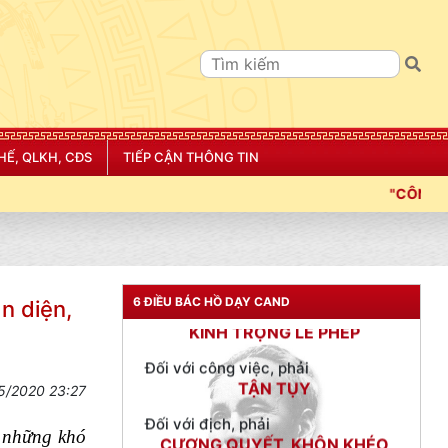
NGƯỜI CÔNG AN CÁCH MỆNH LÀ:
Đối với tự mình, phải
CẦN, KIỆM, LIÊM, CHÍNH
Đối với đồng sự, phải
THÂN ÁI GIÚP ĐỠ
HẾ, QLKH, CĐS
TIẾP CẬN THÔNG TIN
Đối với chính phủ, phải
TUYỆT ĐỐI TRUNG THÀNH
"CÔNG AN THÀNH PHỐ HẢI PHÒNG SIẾT CHẶ
Đối với nhân dân, phải
KÍNH TRỌNG LỄ PHÉP
Đối với công việc, phải
TẬN TỤY
6 ĐIỀU BÁC HỒ DẠY CAND
n diện,
Đối với địch, phải
CƯƠNG QUYẾT, KHÔN KHÉO
5/2020 23:27
Trích thư Chủ tịch Hồ Chí Minh
gửi Công an Khu XII,
ngày 11 tháng 3 năm 1948.
a những khó