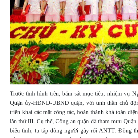
Trước tình hình trên, bám sát mục tiêu, nhiệm vụ 
Quận ủy-HĐND-UBND quận, với tinh thần chủ động,
triển khai các mặt công tác, hoàn thành khá toàn d
lần thứ III.
Cụ thể, Công an quận đã tham mưu Quận 
biểu tình, tụ tập đông người gây rối ANTT. Đồng thờ