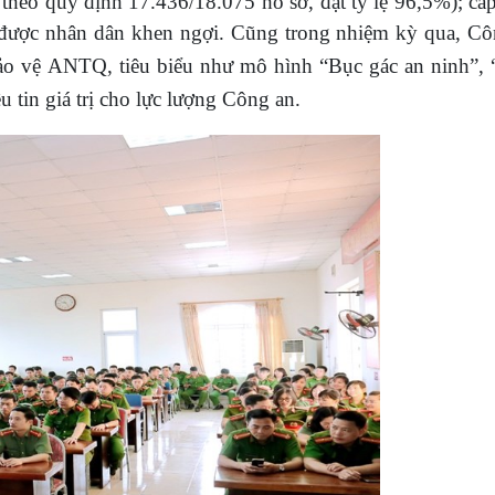
n theo quy định 17.436/18.075 hồ sơ, đạt tỷ lệ 96,5%); 
i được nhân dân khen ngợi.
Cũng trong nhiệm kỳ qua, Cô
ảo vệ ANTQ, tiêu biểu như mô hình “Bục gác an ninh”,
u tin giá trị cho lực lượng Công an.