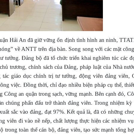
 quận Hải An đã giữ vững ổn định tình hình an ninh, TT
 nóng” về ANTT trên địa bàn.
Song song với các mặt công
tư tưởng.
Đảng bộ đã tổ chức triển khai nghiêm túc các đợ
hị, chủ trương, chính sách của Đảng, pháp luật của Nhà nướ
tác giáo dục chính trị tư tưởng, động viên đảng viên
công việc. Đồng thời,
chỉ đạo nhiều biện pháp cụ thể, thiế
ng Công an quận trong sạch, vững mạnh
.
Bên cạnh đó, Cô
uần chúng phấn đấu trở thành đảng viên. Trong nhiệm kỳ 
 xuất sắc vào đảng, đạt 97%
Kết quả là, đã có những chu
.
ảng viên đi vào nề nếp, chất lượng thực hiện các nhiệm v
 trong toàn thể cán bộ, đảng viên, tạo sức mạnh tổng hợ