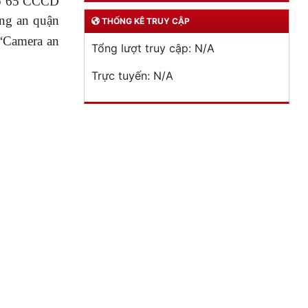
cấp 65 CCCD
ng an quận
THỐNG KÊ TRUY CẬP
 “Camera an
Tổng lượt truy cập:
N/A
Trực tuyến:
N/A