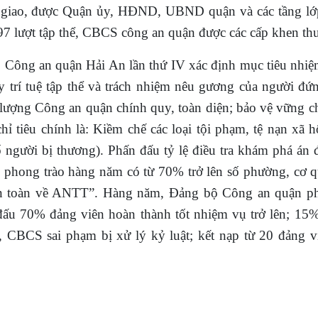
ợc giao, được Quận ủy, HĐND, UBND quận và các tầng l
997 lượt tập thể, CBCS công an quận được các cấp khen th
ộ Công an quận Hải An lần thứ IV xác định mục tiêu nhi
y trí tuệ tập thể và trách nhiệm nêu gương của người đứ
 lượng Công an quận chính quy, toàn diện; bảo vệ vững
hỉ tiêu chính là: K
iềm chế các loại tội phạm, tệ nạn xã h
ố người bị thương)
.
Phấn đấu tỷ lệ điều tra khám phá án 
ại phong trào hàng năm có từ 70% trở lên số phường, cơ 
An toàn về ANTT”.
Hàng năm, Đảng bộ Công an quận ph
 đấu
70%
đảng viên hoàn thành tốt nhiệm vụ trở lên;
15
, CBCS sai phạm bị xử lý kỷ luật; kết nạp từ 20 đảng v