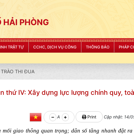
 HẢI PHÒNG
NINH TRẬT TỰ
CCHC, DỊCH VỤ CÔNG
THÔNG BÁO
PHÁP C
TRÀO THI ĐUA
 thứ IV: Xây dựng lực lượng chính quy, toà
A
Print
Cập nhật: 14/0
u mối giao thông quan trọng; dân số tăng nhanh đặt r