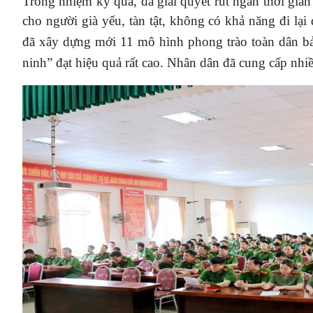
Trong nhiệm kỳ qua, đã giải quyết rút ngắn thời gia
cho người già yếu, tàn tật, không có khả năng đi lạ
đã xây dựng mới 11 mô hình phong trào toàn dân b
ninh” đạt hiệu quả rất cao. Nhân dân đã cung cấp nhiề