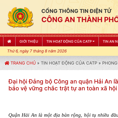
CỔNG THÔNG TIN ĐIỆN TỬ
CÔNG AN THÀNH PHỐ
GIỚI THIỆU
TIN HOẠT ĐỘNG CỦA CATP
TIN AN 
Thứ 6, ngày 7 tháng 8 năm 2026
TRANG CHỦ
»
TIN HOẠT ĐỘNG CỦA CATP
»
PHONG 
Đại hội Đảng bộ Công an quận Hải An lần
bảo vệ vững chắc trật tự an toàn xã hội
Quận Hải An là một địa bàn rộng, hội tụ nhiều đầ