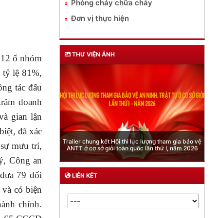
Phòng cháy chữa cháy
Đơn vị thực hiện
THƯ VIỆN ẢNH
, 12 ổ nhóm
 tỷ lệ 81%,
ông tác
đấu
trăm doanh
và gian lận
biệt, đã xác
Phòng Quản lý xuất nhập cảnh: Hướng dẫn những
quy định mới trong lĩnh vực xuất cảnh, nhập cảnh
sự mưu trí,
của công dân việt nam từ ngày 01/7/2026
ý, Công an
 đưa 79 đối
LIÊN KẾT
 và có biện
hành chính.