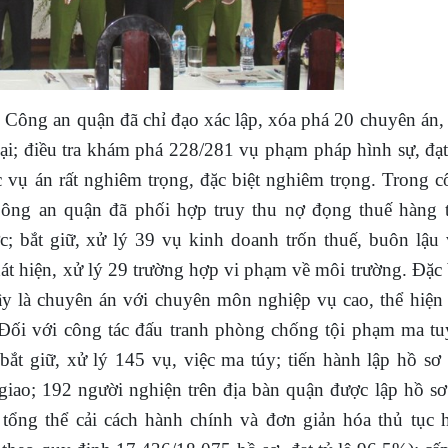
, Công an quận đã chỉ đạo xác lập, xóa phá 20 chuyên án
oại; điều tra khám phá 228/281 vụ phạm pháp hình sự, đạt
 vụ án rất nghiêm trọng, đặc biệt nghiêm trọng.
Trong c
Công an quận đã phối hợp truy thu nợ đọng thuế hàng 
; bắt giữ, xử lý 39 vụ kinh doanh trốn thuế, buôn lậu 
hát hiện, xử lý 29 trường hợp vi phạm về môi trường. Đặc 
đây là chuyên án với chuyên môn nghiệp vụ cao, thể hiện 
Đối với công tác
đấu tranh phòng chống tội phạm ma tu
bắt giữ, xử lý
145 vụ, việc ma túy
; tiến hành lập hồ sơ
giao; 192 người nghiện trên địa bàn quận được lập hồ sơ
tổng thể cải cách hành chính và đơn giản hóa thủ tục 