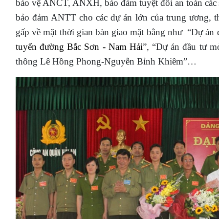
bảo vệ ANCT, ANXH, bảo đảm tuyệt đối an toàn các
bảo đảm ANTT cho các dự án lớn của trung ương, thà
gấp về mặt thời gian bàn giao mặt bằng như “Dự á
tuyến đường Bắc Sơn - Nam Hải
”, “Dự án đầu tư m
thông Lê Hồng Phong-Nguyễn Bỉnh Khiêm”…