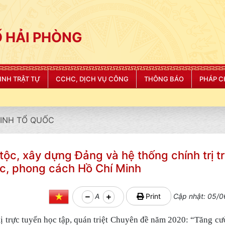
 HẢI PHÒNG
NINH TRẬT TỰ
CCHC, DỊCH VỤ CÔNG
THÔNG BÁO
PHÁP C
"CÔNG AN
NINH TỔ QUỐC
tộc, xây dựng Đảng và hệ thống chính trị t
c, phong cách Hồ Chí Minh
A
Print
Cập nhật: 05/0
 trực tuyến học tập, quán triệt Chuyên đề năm 2020: “Tăng cư