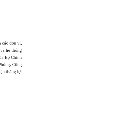
 các đơn vị,
 và hệ thống
của Bộ Chính
 Phòng, Cổng
ện thắng lợi