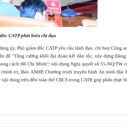
đốc CATP phát biểu chỉ đạo
ảng ủy, Phó giám đốc CATP yêu cầu lãnh đạo, chỉ huy Công an
yên đề "Tăng cường khối đại đoàn kết dân tộc, xây dựng Đảng
, phong cách Hồ Chí Minh"; nội dung Nghị quyết số 55-NQ/TW 
́c chính trị, Báo ANHP, Chương trình truyền hình An ninh Hải
c nội dung trên đến toàn thể CBCS trong CATP, góp phần thực hi