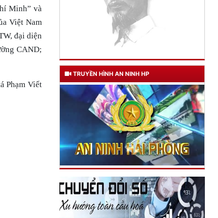
Chí Minh” và
của Việt Nam
TW, đại diện
trường CAND;
TRUYỀN HÌNH AN NINH HP
tá Phạm Viết