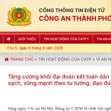
CỔNG THÔNG TIN ĐIỆN TỬ
CÔNG AN THÀNH PHỐ
GIỚI THIỆU
TIN HOẠT ĐỘNG CỦA CATP
TIN AN 
Thứ 5, ngày 6 tháng 8 năm 2026
TRANG CHỦ
»
TIN HOẠT ĐỘNG CỦA CATP
»
VÌ AN 
Tăng cường khối đại đoàn kết toàn dân 
sạch, vững mạnh theo tư tưởng, đạo đứ
Sáng ngày 5-6, tại Hà Nội, Đảng ủy CATW tổ chức hội nghị