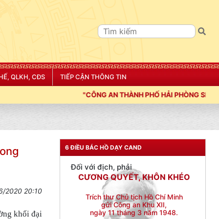
Đối với đồng sự, phải
THÂN ÁI GIÚP ĐỠ
Đối với chính phủ, phải
TUYỆT ĐỐI TRUNG THÀNH
Đối với nhân dân, phải
HẾ, QLKH, CĐS
TIẾP CẬN THÔNG TIN
KÍNH TRỌNG LỄ PHÉP
 THÀNH PHỐ HẢI PHÒNG SIẾT CHẶT KỶ LUẬT, KỶ CƯƠNG, ĐIỀU L
Đối với công việc, phải
TẬN TỤY
Đối với địch, phải
CƯƠNG QUYẾT, KHÔN KHÉO
6 ĐIỀU BÁC HỒ DẠY CAND
rong
Trích thư Chủ tịch Hồ Chí Minh
gửi Công an Khu XII,
ngày 11 tháng 3 năm 1948.
6/2020 20:10
ờng khối đại