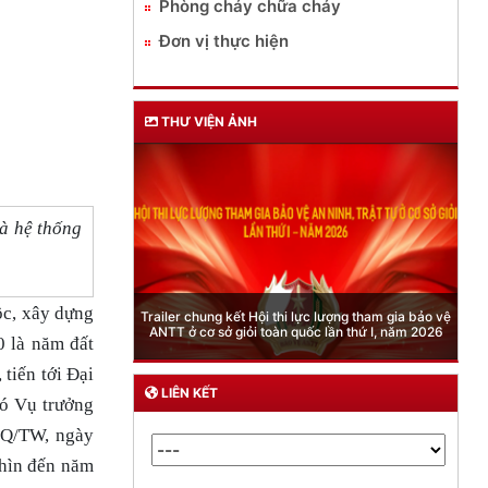
Phòng cháy chữa cháy
Đơn vị thực hiện
THƯ VIỆN ẢNH
à hệ thống
Phòng Quản lý xuất nhập cảnh: Hướng dẫn những
ộc, xây dựng
quy định mới trong lĩnh vực xuất cảnh, nhập cảnh
của công dân việt nam từ ngày 01/7/2026
0 là năm đất
tiến tới Đại
LIÊN KẾT
hó Vụ trưởng
NQ/TW, ngày
nhìn đến năm