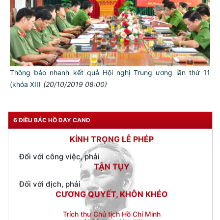
Đối với tự mình, phải
CẦN, KIỆM, LIÊM, CHÍNH
Đối với đồng sự, phải
THÂN ÁI GIÚP ĐỠ
Đối với chính phủ, phải
Thông báo nhanh kết quả Hội nghị Trung ương lần thứ 11
TUYỆT ĐỐI TRUNG THÀNH
(khóa XII)
(20/10/2019 08:00)
Đối với nhân dân, phải
KÍNH TRỌNG LỄ PHÉP
Đối với công việc, phải
6 ĐIỀU BÁC HỒ DẠY CAND
TẬN TỤY
Đối với địch, phải
CƯƠNG QUYẾT, KHÔN KHÉO
Trích thư Chủ tịch Hồ Chí Minh
gửi Công an Khu XII,
ngày 11 tháng 3 năm 1948.