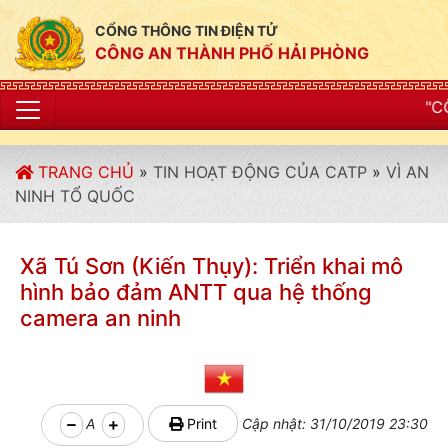
CỔNG THÔNG TIN ĐIỆN TỬ
CÔNG AN THÀNH PHỐ HẢI PHÒNG
"CÔNG AN THÀNH PHỐ
TRANG CHỦ
»
TIN HOẠT ĐỘNG CỦA CATP
»
VÌ AN
NINH TỔ QUỐC
Xã Tú Sơn (Kiến Thụy): Triển khai mô
hình bảo đảm ANTT qua hệ thống
camera an ninh
A
Print
Cập nhật: 31/10/2019 23:30