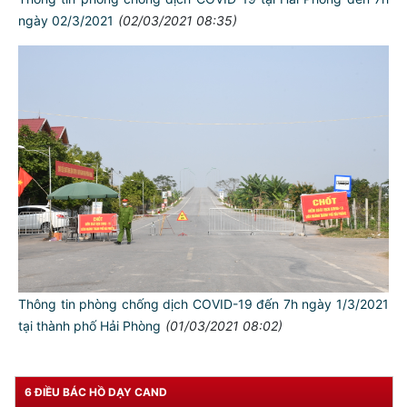
ngày 02/3/2021
(02/03/2021 08:35)
TƯ CÁCH
NGƯỜI CÔNG AN CÁCH MỆNH LÀ:
Đối với tự mình, phải
CẦN, KIỆM, LIÊM, CHÍNH
Đối với đồng sự, phải
THÂN ÁI GIÚP ĐỠ
Đối với chính phủ, phải
TUYỆT ĐỐI TRUNG THÀNH
Đối với nhân dân, phải
Thông tin phòng chống dịch COVID-19 đến 7h ngày 1/3/2021
KÍNH TRỌNG LỄ PHÉP
tại thành phố Hải Phòng
(01/03/2021 08:02)
Đối với công việc, phải
TẬN TỤY
6 ĐIỀU BÁC HỒ DẠY CAND
Đối với địch, phải