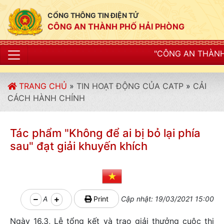
CỔNG THÔNG TIN ĐIỆN TỬ
CÔNG AN THÀNH PHỐ HẢI PHÒNG
"CÔNG AN THÀNH PHỐ HẢI PHÒNG S
TRANG CHỦ
»
TIN HOẠT ĐỘNG CỦA CATP
»
CẢI
CÁCH HÀNH CHÍNH
Tác phẩm "Không để ai bị bỏ lại phía
sau" đạt giải khuyến khích
A
Print
Cập nhật: 19/03/2021 15:00
Ngày 16.3, Lễ tổng kết và trao giải thưởng cuộc thi