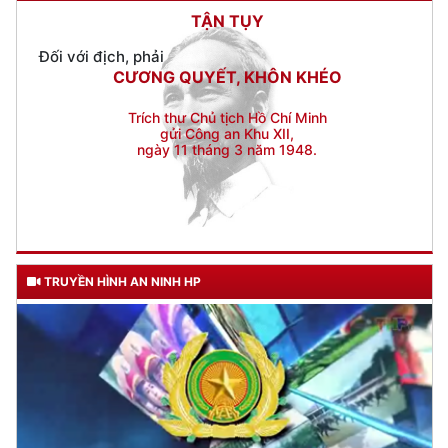
CƯƠNG QUYẾT, KHÔN KHÉO
Trích thư Chủ tịch Hồ Chí Minh
gửi Công an Khu XII,
ngày 11 tháng 3 năm 1948.
TRUYỀN HÌNH AN NINH HP