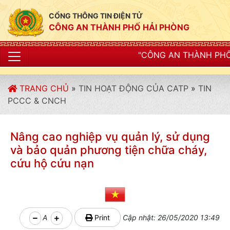
CỔNG THÔNG TIN ĐIỆN TỬ
CÔNG AN THÀNH PHỐ HẢI PHÒNG
"CÔNG AN THÀNH PHỐ HẢI PHÒNG SI
TRANG CHỦ
»
TIN HOẠT ĐỘNG CỦA CATP
»
TIN
PCCC & CNCH
Nâng cao nghiệp vụ quản lý, sử dụng
và bảo quản phương tiện chữa cháy,
cứu hộ cứu nạn
A
Print
Cập nhật: 26/05/2020 13:49