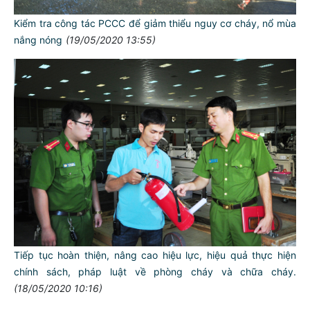
Kiểm tra công tác PCCC để giảm thiểu nguy cơ cháy, nổ mùa
nắng nóng
(19/05/2020 13:55)
TƯ CÁCH
NGƯỜI CÔNG AN CÁCH MỆNH LÀ:
Đối với tự mình, phải
CẦN, KIỆM, LIÊM, CHÍNH
Đối với đồng sự, phải
THÂN ÁI GIÚP ĐỠ
Đối với chính phủ, phải
TUYỆT ĐỐI TRUNG THÀNH
Tiếp tục hoàn thiện, nâng cao hiệu lực, hiệu quả thực hiện
Đối với nhân dân, phải
chính sách, pháp luật về phòng cháy và chữa cháy.
KÍNH TRỌNG LỄ PHÉP
(18/05/2020 10:16)
Đối với công việc, phải