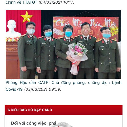
chính về TTATGT
(04/03/2021 10:17)
TƯ CÁCH
NGƯỜI CÔNG AN CÁCH MỆNH LÀ:
Đối với tự mình, phải
CẦN, KIỆM, LIÊM, CHÍNH
Đối với đồng sự, phải
THÂN ÁI GIÚP ĐỠ
Đối với chính phủ, phải
TUYỆT ĐỐI TRUNG THÀNH
Phòng Hậu cần CATP: Chủ động phòng, chống dịch bệnh
Đối với nhân dân, phải
Covid-19
(03/03/2021 09:59)
KÍNH TRỌNG LỄ PHÉP
Đối với công việc, phải
TẬN TỤY
6 ĐIỀU BÁC HỒ DẠY CAND
Đối với địch, phải
CƯƠNG QUYẾT, KHÔN KHÉO